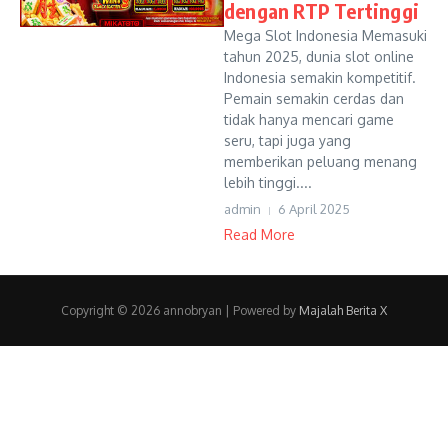
dengan RTP Tertinggi
Mega Slot Indonesia Memasuki
tahun 2025, dunia slot online
Indonesia semakin kompetitif.
Pemain semakin cerdas dan
tidak hanya mencari game
seru, tapi juga yang
memberikan peluang menang
lebih tinggi....
admin
6 April 2025
Read More
Copyright © 2026 annobryan | Powered by
Majalah Berita X