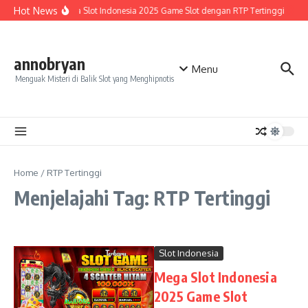
Lewati ke konten
Hot News
Mega Slot Indonesia 2025 Game Slot dengan RTP Tertinggi
Sl
annobryan
Menu
Menguak Misteri di Balik Slot yang Menghipnotis
Home
/
RTP Tertinggi
Menjelajahi Tag: RTP Tertinggi
Slot Indonesia
Mega Slot Indonesia
2025 Game Slot