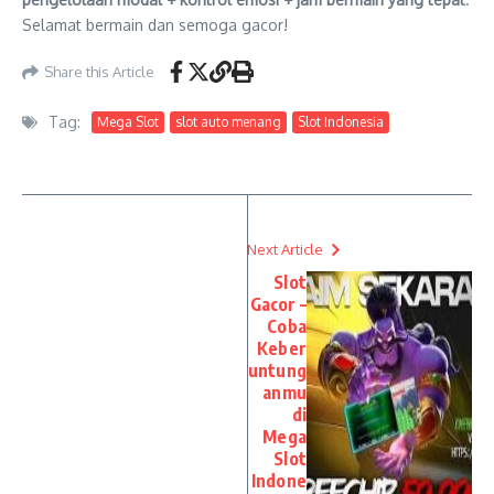
Selamat bermain dan semoga gacor!
Share this Article
Tag:
Mega Slot
slot auto menang
Slot Indonesia
Next Article
Slot
Gacor –
Coba
Keber
untung
anmu
di
Mega
Slot
Indone