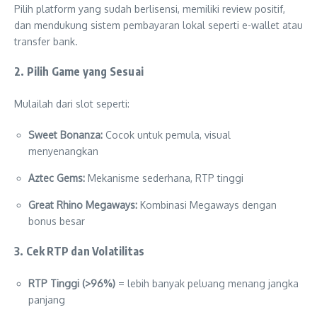
Pilih platform yang sudah berlisensi, memiliki review positif,
dan mendukung sistem pembayaran lokal seperti e-wallet atau
transfer bank.
2.
Pilih Game yang Sesuai
Mulailah dari slot seperti:
Sweet Bonanza:
Cocok untuk pemula, visual
menyenangkan
Aztec Gems:
Mekanisme sederhana, RTP tinggi
Great Rhino Megaways:
Kombinasi Megaways dengan
bonus besar
3.
Cek RTP dan Volatilitas
RTP Tinggi (>96%)
= lebih banyak peluang menang jangka
panjang