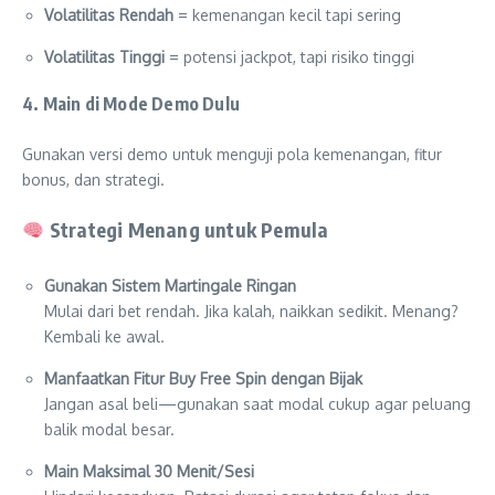
Volatilitas Rendah
= kemenangan kecil tapi sering
Volatilitas Tinggi
= potensi jackpot, tapi risiko tinggi
4.
Main di Mode Demo Dulu
Gunakan versi demo untuk menguji pola kemenangan, fitur
bonus, dan strategi.
Strategi Menang untuk Pemula
Gunakan Sistem Martingale Ringan
Mulai dari bet rendah. Jika kalah, naikkan sedikit. Menang?
Kembali ke awal.
Manfaatkan Fitur Buy Free Spin dengan Bijak
Jangan asal beli—gunakan saat modal cukup agar peluang
balik modal besar.
Main Maksimal 30 Menit/Sesi