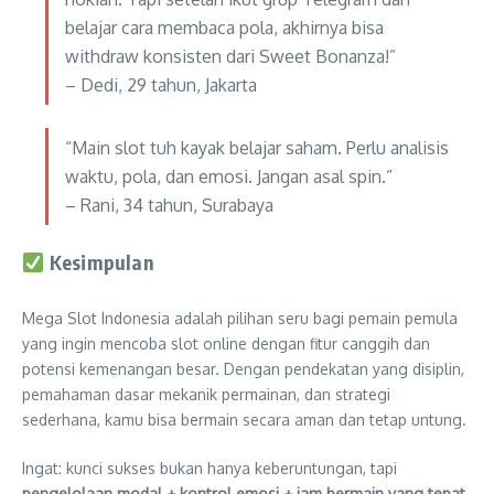
belajar cara membaca pola, akhirnya bisa
withdraw konsisten dari Sweet Bonanza!”
– Dedi, 29 tahun, Jakarta
“Main slot tuh kayak belajar saham. Perlu analisis
waktu, pola, dan emosi. Jangan asal spin.”
– Rani, 34 tahun, Surabaya
Kesimpulan
Mega Slot Indonesia adalah pilihan seru bagi pemain pemula
yang ingin mencoba slot online dengan fitur canggih dan
potensi kemenangan besar. Dengan pendekatan yang disiplin,
pemahaman dasar mekanik permainan, dan strategi
sederhana, kamu bisa bermain secara aman dan tetap untung.
Ingat: kunci sukses bukan hanya keberuntungan, tapi
pengelolaan modal + kontrol emosi + jam bermain yang tepat
.