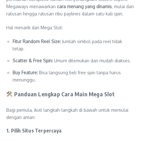
Megaways menawarkan
cara menang yang dinamis
, mulai dari
ratusan hingga ratusan ribu paylines dalam satu kali spin.
Hal menarik dari Mega Slot:
Fitur Random Reel Size:
Jumlah simbol pada reel tidak
tetap.
Scatter & Free Spin:
Umum ditemukan dan mudah diakses.
Buy Feature:
Bisa langsung beli free spin tanpa harus
menunggu.
Panduan Lengkap Cara Main Mega Slot
Bagi pemula, ikuti langkah-langkah di bawah untuk memulai
dengan aman:
1.
Pilih Situs Terpercaya