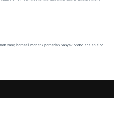
inan yang berhasil menarik perhatian banyak orang adalah slot