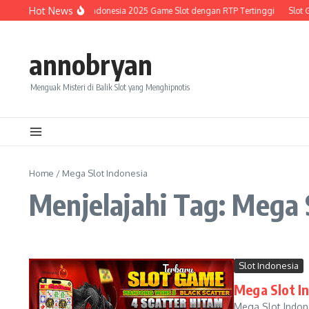
Lewati ke konten
Hot News
Mega Slot Indonesia 2025 Game Slot dengan RTP Tertinggi
Slot 
annobryan
Menguak Misteri di Balik Slot yang Menghipnotis
Home
/
Mega Slot Indonesia
Menjelajahi Tag: Mega 
Slot Indonesia
Mega Slot I
Mega Slot Indon