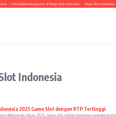
Gacor – Coba Keberuntunganmu di Mega Slot Indonesia!
Mega Slot Indonesia 
Slot Indonesia
ndonesia 2025 Game Slot dengan RTP Tertinggi
esia Memasuki tahun 2025, dunia slot online Indonesia semakin komp